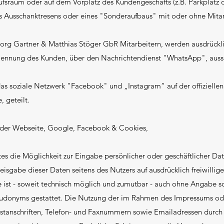
sraum oder auf dem Vorplatz des Kundengeschäfts (z.B. Parkplatz 
 des Ausschanktresens oder eines "Sonderaufbaus" mit oder ohne Mit
org Gartner & Matthias Stöger GbR Mitarbeitern, werden ausdrücklic
Nennung des Kunden, über den Nachrichtendienst "WhatsApp", auss
s soziale Netzwerk "Facebook" und „Instagram“ auf der offiziellen
 geteilt.
 der Webseite, Google, Facebook & Cookies,
tes die Möglichkeit zur Eingabe persönlicher oder geschäftlicher D
Preisgabe dieser Daten seitens des Nutzers auf ausdrücklich freiwill
 ist - soweit technisch möglich und zumutbar - auch ohne Angabe s
eudonyms gestattet. Die Nutzung der im Rahmen des Impressums od
ostanschriften, Telefon- und Faxnummern sowie Emailadressen durch 