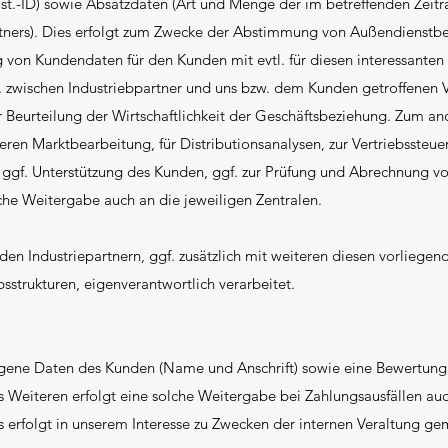
st.-ID) sowie Absatzdaten (Art und Menge der im betreffenden Zeitra
artners). Dies erfolgt zum Zwecke der Abstimmung von Außendienst
g von Kundendaten für den Kunden mit evtl. für diesen interessanten 
. zwischen Industriebpartner und uns bzw. dem Kunden getroffen
Beurteilung der Wirtschaftlichkeit der Geschäftsbeziehung. Zum and
eren Marktbearbeitung, für Distributionsanalysen, zur Vertriebssteu
f. Unterstützung des Kunden, ggf. zur Prüfung und Abrechnung von
che Weitergabe auch an die jeweiligen Zentralen.
en Industriepartnern, ggf. zusätzlich mit weiteren diesen vorliege
strukturen, eigenverantwortlich verarbeitet.
ne Daten des Kunden (Name und Anschrift) sowie eine Bewertung s
Weiteren erfolgt eine solche Weitergabe bei Zahlungsausfällen auc
es erfolgt in unserem Interesse zu Zwecken der internen Veraltung 