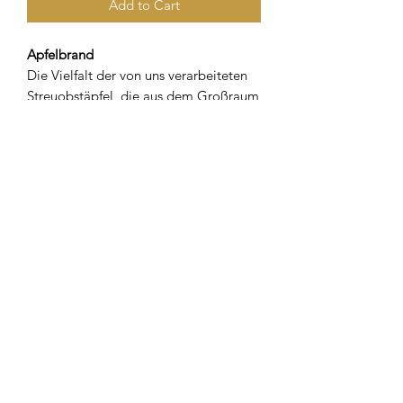
Add to Cart
Apfelbrand
Die Vielfalt der von uns verarbeiteten
Streuobstäpfel, die aus dem Großraum
„Chiemseer-Seenplatte“ stammen,
verleihen unserem Apfelbrand ein
rundes und fruchtiges Aroma.
Alkoholgehalt: 40 % Vol. Alc.
OVERLAKE Spirits
info@overlake-spirits.de
| +49 (0) 86 42 / 89 22 0 |
Impressum
|
Datenschutzerklärung
|
Widerspruchserklärung
©2020 OVERLAKE