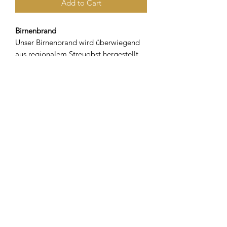
Add to Cart
Birnenbrand
Unser Birnenbrand wird überwiegend
aus regionalem Streuobst hergestellt.
Durch die Vielfalt der Birnen bekommt
unser Brand sein besonders fruchtiges
Aroma.
Alkoholgehalt: 40 % Vol. Alc.
OVERLAKE Spirits
info@overlake-spirits.de
| +49 (0) 86 42 / 89 22 0 |
Impressum
|
Datenschutzerklärung
|
Widerspruchserklärung
©2020 OVERLAKE