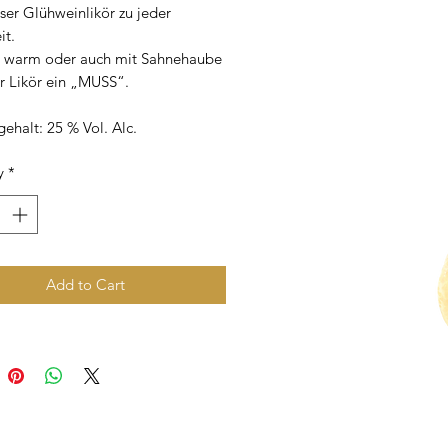
ser Glühweinlikör zu jeder
it.
, warm oder auch mit Sahnehaube
er Likör ein „MUSS“.
ehalt: 25 % Vol. Alc.
y
*
Add to Cart