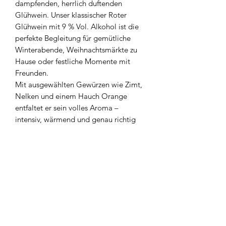
dampfenden, herrlich duftenden
Glühwein. Unser klassischer Roter
Glühwein mit 9 % Vol. Alkohol ist die
perfekte Begleitung für gemütliche
Winterabende, Weihnachtsmärkte zu
Hause oder festliche Momente mit
Freunden.
Mit ausgewählten Gewürzen wie Zimt,
Nelken und einem Hauch Orange
entfaltet er sein volles Aroma –
intensiv, wärmend und genau richtig
süß. Einfach erhitzen, genießen und
den Winter feiern!
Jetzt bestellen und den Winter
schmecken!
Verschlussöffnung
Der Bag in Box Beutel hat einen