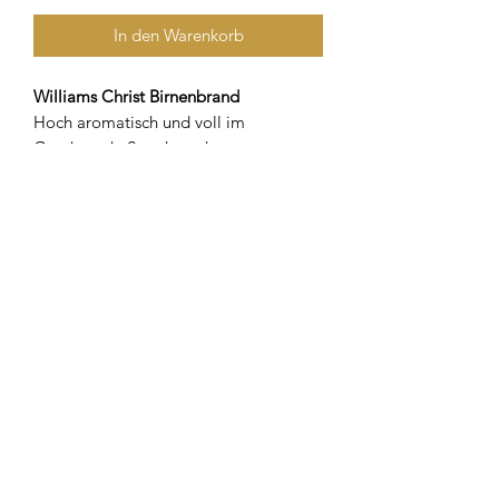
In den Warenkorb
Williams Christ Birnenbrand
Hoch aromatisch und voll im
Geschmack. So schmeckt unser
Williams Christ Birnenbrand.
Mehr muss man dazu nicht sagen.
Prost!
Alkoholgehalt: 40 % Vol. Alc.
OVERLAKE Spirits
info@overlake-spirits.de
| +49 (0) 86 42 / 89 22 0 |
Impressum
|
Datenschutzerklärung
|
Widerspruchserklärung