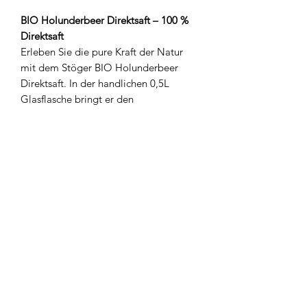
BIO Holunderbeer Direktsaft – 100 %
Direktsaft
Erleben Sie die pure Kraft der Natur
mit dem Stöger BIO Holunderbeer
Direktsaft. In der handlichen 0,5L
Glasflasche bringt er den
vollmundigen, intensiv fruchtigen
Geschmack sonnengereifter
Holunderbeeren direkt zu Ihnen. Aus
kontrolliert biologischem Anbau und
besonders schonend verarbeitet, bleibt
der charakteristische Geschmack der
Holunderbeeren vollständig erhalten.
Perfekt für eine wohltuende Auszeit
oder als natürlicher Begleiter im Alltag.
100 % Bio, 100 % purer Genuss!
Inhaltstoffe & Nähwerte