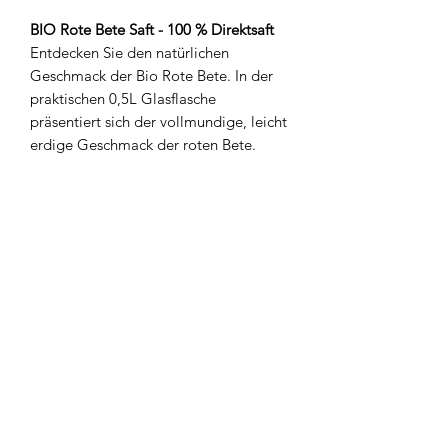
BIO Rote Bete Saft - 100 % Direktsaft
Entdecken Sie den natürlichen
Geschmack der Bio Rote Bete. In der
praktischen 0,5L Glasflasche
präsentiert sich der vollmundige, leicht
erdige Geschmack der roten Bete.
Wussten Sie, dass Rote Bete in vielen
Ländern eine lange Tradition als
kulinarische Spezialität hat? Der Saft
wird aus biologisch angebauten Rote
Bete hergestellt und schonend
verarbeitet, um die natürlichen Aromen
zu bewahren. Ideal für alle, die eine
authentische und reine
Geschmackserfahrung suchen. 100%
Bio – Natur pur in jeder Flasche!
Inhaltstoffe & Nähwerte