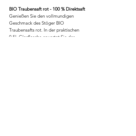
BIO Traubensaft rot - 100 % Direktsaft
Genießen Sie den vollmundigen
Geschmack des Stöger BIO
Traubensafts rot. In der praktischen
0,5L Glasflasche erwartet Sie der
natürliche, fruchtige Geschmack
handverlesener, biologisch angebauter
Trauben. Schonend verarbeitet, bleibt
der Saft rein und unverfälscht – ein
wahres Geschmackserlebnis. Ideal für
eine erfrischende Pause oder als
fruchtige Erfrischung zu jeder
Gelegenheit. 100% Bio, 100% purer
Traubengenuss!
Inhaltstoffe & Nähwerte
100 % BIO roter Trauben Direktsaft